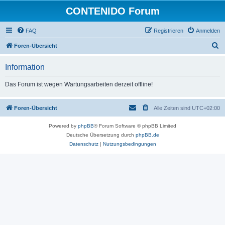
CONTENIDO Forum
FAQ
Registrieren
Anmelden
S
Foren-Übersicht
u
Information
c
h
Das Forum ist wegen Wartungsarbeiten derzeit offline!
e
Foren-Übersicht
Alle Zeiten sind
UTC+02:00
Powered by
phpBB
® Forum Software © phpBB Limited
Deutsche Übersetzung durch
phpBB.de
Datenschutz
|
Nutzungsbedingungen