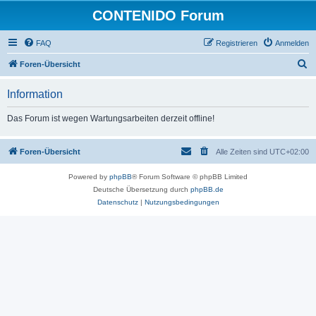
CONTENIDO Forum
FAQ
Registrieren
Anmelden
S
Foren-Übersicht
u
Information
c
h
Das Forum ist wegen Wartungsarbeiten derzeit offline!
e
Foren-Übersicht
Alle Zeiten sind
UTC+02:00
Powered by
phpBB
® Forum Software © phpBB Limited
Deutsche Übersetzung durch
phpBB.de
Datenschutz
|
Nutzungsbedingungen