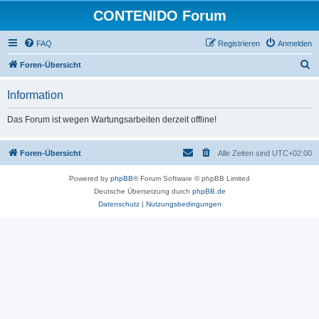
CONTENIDO Forum
FAQ
Registrieren
Anmelden
S
Foren-Übersicht
u
Information
c
h
Das Forum ist wegen Wartungsarbeiten derzeit offline!
e
Foren-Übersicht
Alle Zeiten sind
UTC+02:00
Powered by
phpBB
® Forum Software © phpBB Limited
Deutsche Übersetzung durch
phpBB.de
Datenschutz
|
Nutzungsbedingungen