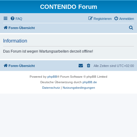
CONTENIDO Forum
FAQ
Registrieren
Anmelden
S
Foren-Übersicht
u
Information
c
h
Das Forum ist wegen Wartungsarbeiten derzeit offline!
e
Foren-Übersicht
Alle Zeiten sind
UTC+02:00
Powered by
phpBB
® Forum Software © phpBB Limited
Deutsche Übersetzung durch
phpBB.de
Datenschutz
|
Nutzungsbedingungen