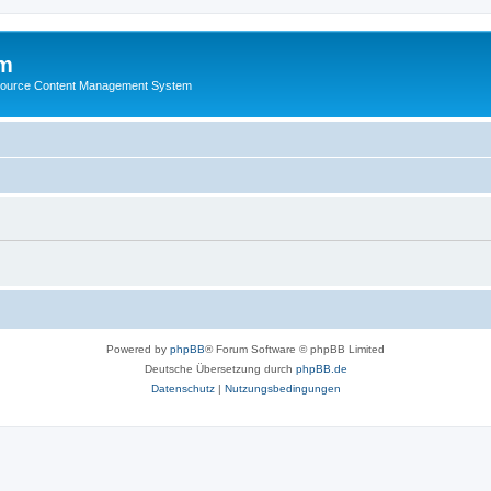
m
ource Content Management System
Powered by
phpBB
® Forum Software © phpBB Limited
Deutsche Übersetzung durch
phpBB.de
Datenschutz
|
Nutzungsbedingungen