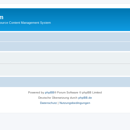
m
ource Content Management System
Powered by
phpBB
® Forum Software © phpBB Limited
Deutsche Übersetzung durch
phpBB.de
Datenschutz
|
Nutzungsbedingungen