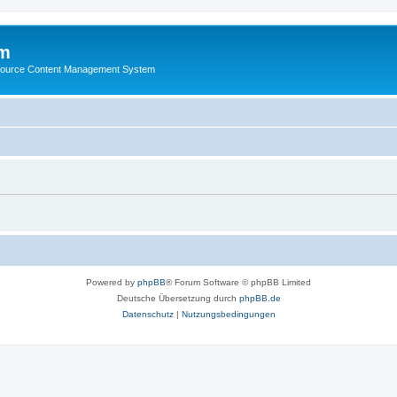
m
ource Content Management System
Powered by
phpBB
® Forum Software © phpBB Limited
Deutsche Übersetzung durch
phpBB.de
Datenschutz
|
Nutzungsbedingungen