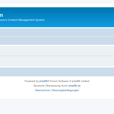
m
ource Content Management System
Powered by
phpBB
® Forum Software © phpBB Limited
Deutsche Übersetzung durch
phpBB.de
Datenschutz
|
Nutzungsbedingungen