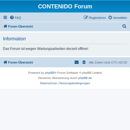
CONTENIDO Forum
FAQ
Registrieren
Anmelden
S
Foren-Übersicht
u
Information
c
h
Das Forum ist wegen Wartungsarbeiten derzeit offline!
e
Foren-Übersicht
Alle Zeiten sind
UTC+02:00
Powered by
phpBB
® Forum Software © phpBB Limited
Deutsche Übersetzung durch
phpBB.de
Datenschutz
|
Nutzungsbedingungen