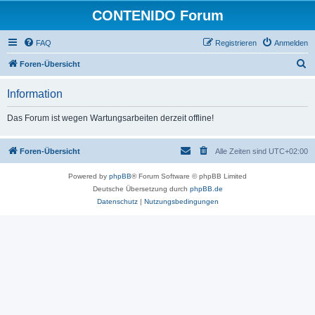
CONTENIDO Forum
FAQ
Registrieren
Anmelden
S
Foren-Übersicht
u
Information
c
h
Das Forum ist wegen Wartungsarbeiten derzeit offline!
e
Foren-Übersicht
Alle Zeiten sind
UTC+02:00
Powered by
phpBB
® Forum Software © phpBB Limited
Deutsche Übersetzung durch
phpBB.de
Datenschutz
|
Nutzungsbedingungen