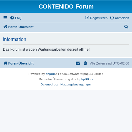
CONTENIDO Forum
FAQ
Registrieren
Anmelden
S
Foren-Übersicht
u
Information
c
h
Das Forum ist wegen Wartungsarbeiten derzeit offline!
e
Foren-Übersicht
Alle Zeiten sind
UTC+02:00
Powered by
phpBB
® Forum Software © phpBB Limited
Deutsche Übersetzung durch
phpBB.de
Datenschutz
|
Nutzungsbedingungen