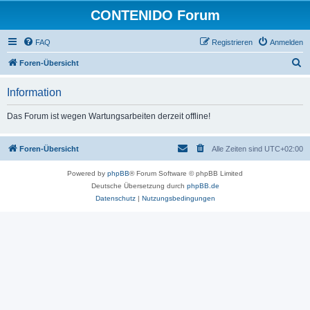
CONTENIDO Forum
FAQ
Registrieren
Anmelden
S
Foren-Übersicht
u
Information
c
h
Das Forum ist wegen Wartungsarbeiten derzeit offline!
e
Foren-Übersicht
Alle Zeiten sind
UTC+02:00
Powered by
phpBB
® Forum Software © phpBB Limited
Deutsche Übersetzung durch
phpBB.de
Datenschutz
|
Nutzungsbedingungen