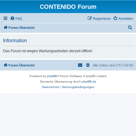
CONTENIDO Forum
FAQ
Registrieren
Anmelden
S
Foren-Übersicht
u
Information
c
h
Das Forum ist wegen Wartungsarbeiten derzeit offline!
e
Foren-Übersicht
Alle Zeiten sind
UTC+02:00
Powered by
phpBB
® Forum Software © phpBB Limited
Deutsche Übersetzung durch
phpBB.de
Datenschutz
|
Nutzungsbedingungen