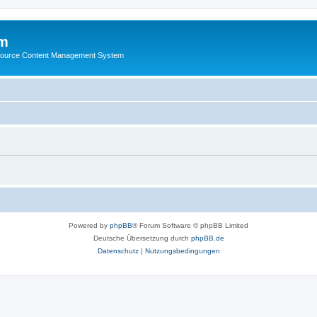
m
ource Content Management System
Powered by
phpBB
® Forum Software © phpBB Limited
Deutsche Übersetzung durch
phpBB.de
Datenschutz
|
Nutzungsbedingungen