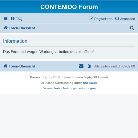
CONTENIDO Forum
FAQ
Registrieren
Anmelden
S
Foren-Übersicht
u
Information
c
h
Das Forum ist wegen Wartungsarbeiten derzeit offline!
e
Foren-Übersicht
Alle Zeiten sind
UTC+02:00
Powered by
phpBB
® Forum Software © phpBB Limited
Deutsche Übersetzung durch
phpBB.de
Datenschutz
|
Nutzungsbedingungen