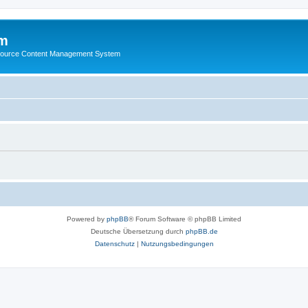
m
ource Content Management System
Powered by
phpBB
® Forum Software © phpBB Limited
Deutsche Übersetzung durch
phpBB.de
Datenschutz
|
Nutzungsbedingungen