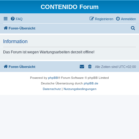
CONTENIDO Forum
FAQ
Registrieren
Anmelden
S
Foren-Übersicht
u
Information
c
h
Das Forum ist wegen Wartungsarbeiten derzeit offline!
e
Foren-Übersicht
Alle Zeiten sind
UTC+02:00
Powered by
phpBB
® Forum Software © phpBB Limited
Deutsche Übersetzung durch
phpBB.de
Datenschutz
|
Nutzungsbedingungen