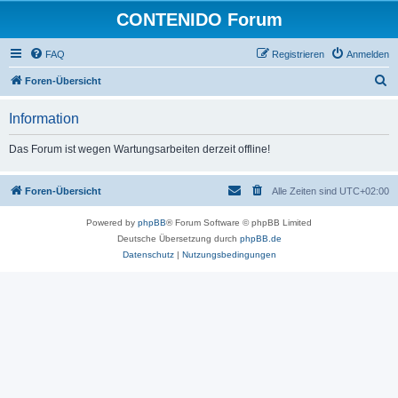
CONTENIDO Forum
FAQ
Registrieren
Anmelden
S
Foren-Übersicht
u
Information
c
h
Das Forum ist wegen Wartungsarbeiten derzeit offline!
e
Foren-Übersicht
Alle Zeiten sind
UTC+02:00
Powered by
phpBB
® Forum Software © phpBB Limited
Deutsche Übersetzung durch
phpBB.de
Datenschutz
|
Nutzungsbedingungen