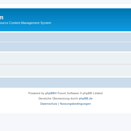
m
ource Content Management System
Powered by
phpBB
® Forum Software © phpBB Limited
Deutsche Übersetzung durch
phpBB.de
Datenschutz
|
Nutzungsbedingungen