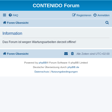
CONTENIDO Forum
FAQ
Registrieren
Anmelden
S
Foren-Übersicht
u
Information
c
h
Das Forum ist wegen Wartungsarbeiten derzeit offline!
e
Foren-Übersicht
Alle Zeiten sind
UTC+02:00
Powered by
phpBB
® Forum Software © phpBB Limited
Deutsche Übersetzung durch
phpBB.de
Datenschutz
|
Nutzungsbedingungen