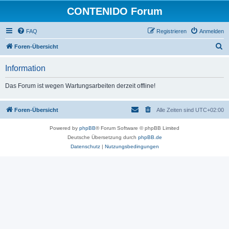
CONTENIDO Forum
FAQ
Registrieren
Anmelden
S
Foren-Übersicht
u
Information
c
h
Das Forum ist wegen Wartungsarbeiten derzeit offline!
e
Foren-Übersicht
Alle Zeiten sind
UTC+02:00
Powered by
phpBB
® Forum Software © phpBB Limited
Deutsche Übersetzung durch
phpBB.de
Datenschutz
|
Nutzungsbedingungen