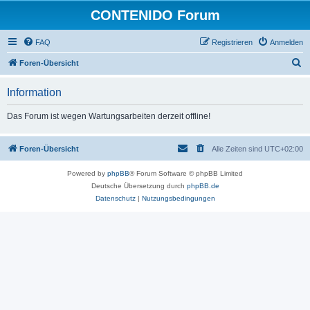
CONTENIDO Forum
FAQ
Registrieren
Anmelden
S
Foren-Übersicht
u
Information
c
h
Das Forum ist wegen Wartungsarbeiten derzeit offline!
e
Foren-Übersicht
Alle Zeiten sind
UTC+02:00
Powered by
phpBB
® Forum Software © phpBB Limited
Deutsche Übersetzung durch
phpBB.de
Datenschutz
|
Nutzungsbedingungen