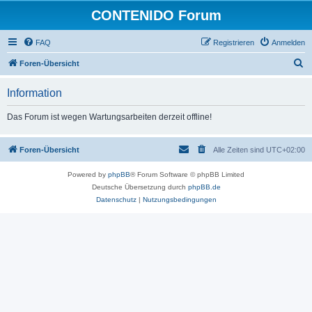
CONTENIDO Forum
FAQ
Registrieren
Anmelden
S
Foren-Übersicht
u
Information
c
h
Das Forum ist wegen Wartungsarbeiten derzeit offline!
e
Foren-Übersicht
Alle Zeiten sind
UTC+02:00
Powered by
phpBB
® Forum Software © phpBB Limited
Deutsche Übersetzung durch
phpBB.de
Datenschutz
|
Nutzungsbedingungen