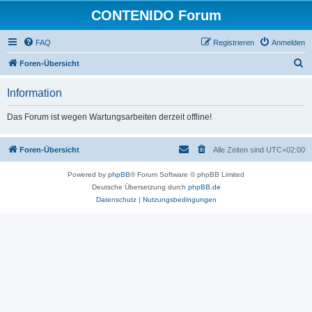
CONTENIDO Forum
FAQ
Registrieren
Anmelden
S
Foren-Übersicht
u
Information
c
h
Das Forum ist wegen Wartungsarbeiten derzeit offline!
e
Foren-Übersicht
Alle Zeiten sind
UTC+02:00
Powered by
phpBB
® Forum Software © phpBB Limited
Deutsche Übersetzung durch
phpBB.de
Datenschutz
|
Nutzungsbedingungen