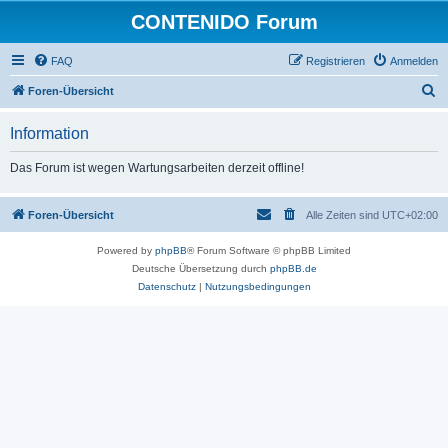
CONTENIDO Forum
FAQ
Registrieren
Anmelden
S
Foren-Übersicht
u
Information
c
h
Das Forum ist wegen Wartungsarbeiten derzeit offline!
e
Foren-Übersicht
Alle Zeiten sind
UTC+02:00
Powered by
phpBB
® Forum Software © phpBB Limited
Deutsche Übersetzung durch
phpBB.de
Datenschutz
|
Nutzungsbedingungen