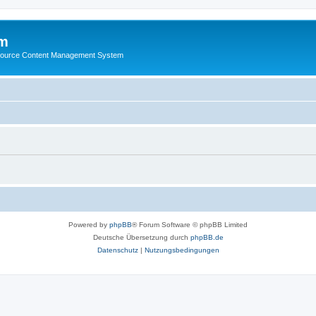
m
ource Content Management System
Powered by
phpBB
® Forum Software © phpBB Limited
Deutsche Übersetzung durch
phpBB.de
Datenschutz
|
Nutzungsbedingungen