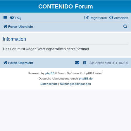
CONTENIDO Forum
FAQ
Registrieren
Anmelden
S
Foren-Übersicht
u
Information
c
h
Das Forum ist wegen Wartungsarbeiten derzeit offline!
e
Foren-Übersicht
Alle Zeiten sind
UTC+02:00
Powered by
phpBB
® Forum Software © phpBB Limited
Deutsche Übersetzung durch
phpBB.de
Datenschutz
|
Nutzungsbedingungen