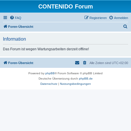
CONTENIDO Forum
FAQ
Registrieren
Anmelden
S
Foren-Übersicht
u
Information
c
h
Das Forum ist wegen Wartungsarbeiten derzeit offline!
e
Foren-Übersicht
Alle Zeiten sind
UTC+02:00
Powered by
phpBB
® Forum Software © phpBB Limited
Deutsche Übersetzung durch
phpBB.de
Datenschutz
|
Nutzungsbedingungen