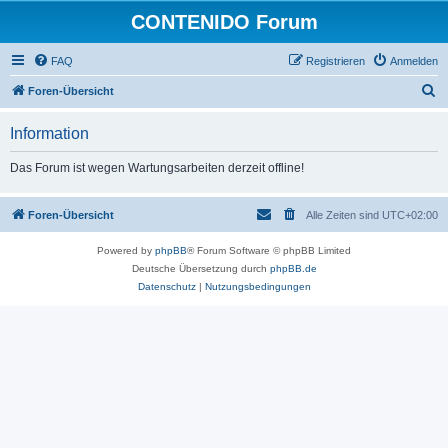
CONTENIDO Forum
FAQ
Registrieren
Anmelden
S
Foren-Übersicht
u
Information
c
h
Das Forum ist wegen Wartungsarbeiten derzeit offline!
e
Foren-Übersicht
Alle Zeiten sind
UTC+02:00
Powered by
phpBB
® Forum Software © phpBB Limited
Deutsche Übersetzung durch
phpBB.de
Datenschutz
|
Nutzungsbedingungen