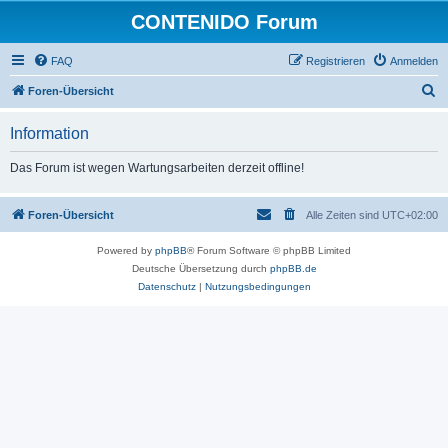
CONTENIDO Forum
FAQ
Registrieren
Anmelden
S
Foren-Übersicht
u
Information
c
h
Das Forum ist wegen Wartungsarbeiten derzeit offline!
e
Foren-Übersicht
Alle Zeiten sind
UTC+02:00
Powered by
phpBB
® Forum Software © phpBB Limited
Deutsche Übersetzung durch
phpBB.de
Datenschutz
|
Nutzungsbedingungen