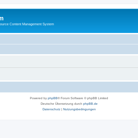
m
ource Content Management System
Powered by
phpBB
® Forum Software © phpBB Limited
Deutsche Übersetzung durch
phpBB.de
Datenschutz
|
Nutzungsbedingungen