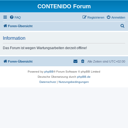
CONTENIDO Forum
FAQ
Registrieren
Anmelden
S
Foren-Übersicht
u
Information
c
h
Das Forum ist wegen Wartungsarbeiten derzeit offline!
e
Foren-Übersicht
Alle Zeiten sind
UTC+02:00
Powered by
phpBB
® Forum Software © phpBB Limited
Deutsche Übersetzung durch
phpBB.de
Datenschutz
|
Nutzungsbedingungen