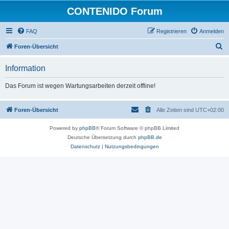
CONTENIDO Forum
FAQ
Registrieren
Anmelden
S
Foren-Übersicht
u
Information
c
h
Das Forum ist wegen Wartungsarbeiten derzeit offline!
e
Foren-Übersicht
Alle Zeiten sind
UTC+02:00
Powered by
phpBB
® Forum Software © phpBB Limited
Deutsche Übersetzung durch
phpBB.de
Datenschutz
|
Nutzungsbedingungen