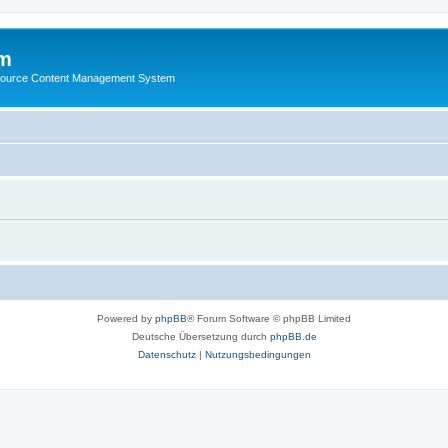
m
ource Content Management System
Powered by
phpBB
® Forum Software © phpBB Limited
Deutsche Übersetzung durch
phpBB.de
Datenschutz
|
Nutzungsbedingungen