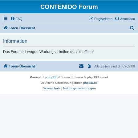
CONTENIDO Forum
FAQ
Registrieren
Anmelden
S
Foren-Übersicht
u
Information
c
h
Das Forum ist wegen Wartungsarbeiten derzeit offline!
e
Foren-Übersicht
Alle Zeiten sind
UTC+02:00
Powered by
phpBB
® Forum Software © phpBB Limited
Deutsche Übersetzung durch
phpBB.de
Datenschutz
|
Nutzungsbedingungen