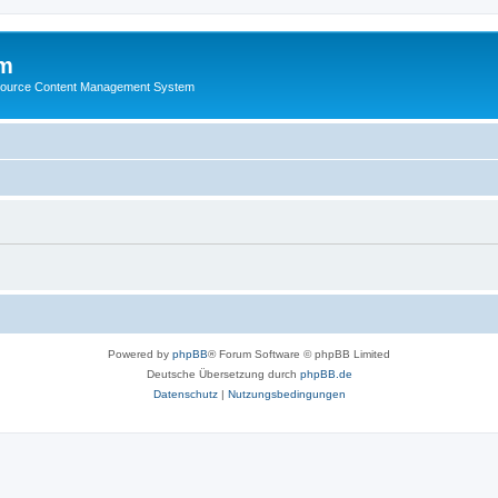
m
ource Content Management System
Powered by
phpBB
® Forum Software © phpBB Limited
Deutsche Übersetzung durch
phpBB.de
Datenschutz
|
Nutzungsbedingungen