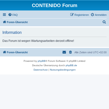
CONTENIDO Forum
FAQ
Registrieren
Anmelden
S
Foren-Übersicht
u
Information
c
h
Das Forum ist wegen Wartungsarbeiten derzeit offline!
e
Foren-Übersicht
Alle Zeiten sind
UTC+02:00
Powered by
phpBB
® Forum Software © phpBB Limited
Deutsche Übersetzung durch
phpBB.de
Datenschutz
|
Nutzungsbedingungen