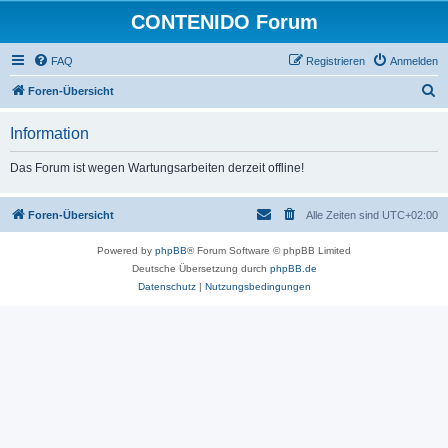
CONTENIDO Forum
FAQ
Registrieren
Anmelden
S
Foren-Übersicht
u
Information
c
h
Das Forum ist wegen Wartungsarbeiten derzeit offline!
e
Foren-Übersicht
Alle Zeiten sind
UTC+02:00
Powered by
phpBB
® Forum Software © phpBB Limited
Deutsche Übersetzung durch
phpBB.de
Datenschutz
|
Nutzungsbedingungen