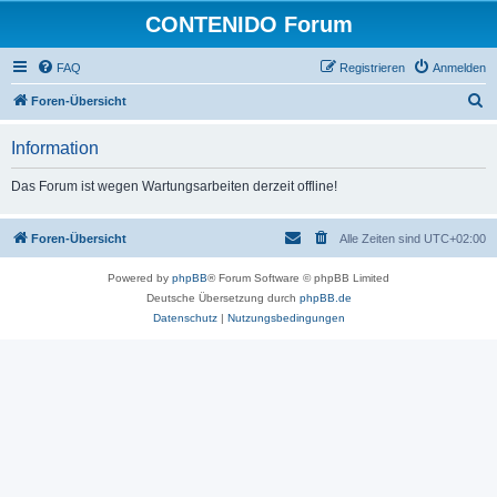
CONTENIDO Forum
FAQ
Registrieren
Anmelden
S
Foren-Übersicht
u
Information
c
h
Das Forum ist wegen Wartungsarbeiten derzeit offline!
e
Foren-Übersicht
Alle Zeiten sind
UTC+02:00
Powered by
phpBB
® Forum Software © phpBB Limited
Deutsche Übersetzung durch
phpBB.de
Datenschutz
|
Nutzungsbedingungen