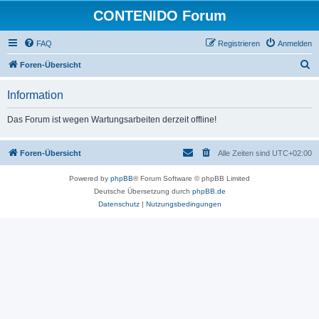
CONTENIDO Forum
FAQ
Registrieren
Anmelden
S
Foren-Übersicht
u
Information
c
h
Das Forum ist wegen Wartungsarbeiten derzeit offline!
e
Foren-Übersicht
Alle Zeiten sind
UTC+02:00
Powered by
phpBB
® Forum Software © phpBB Limited
Deutsche Übersetzung durch
phpBB.de
Datenschutz
|
Nutzungsbedingungen