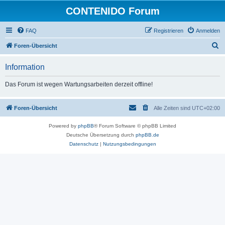
CONTENIDO Forum
FAQ
Registrieren
Anmelden
S
Foren-Übersicht
u
Information
c
h
Das Forum ist wegen Wartungsarbeiten derzeit offline!
e
Foren-Übersicht
Alle Zeiten sind
UTC+02:00
Powered by
phpBB
® Forum Software © phpBB Limited
Deutsche Übersetzung durch
phpBB.de
Datenschutz
|
Nutzungsbedingungen