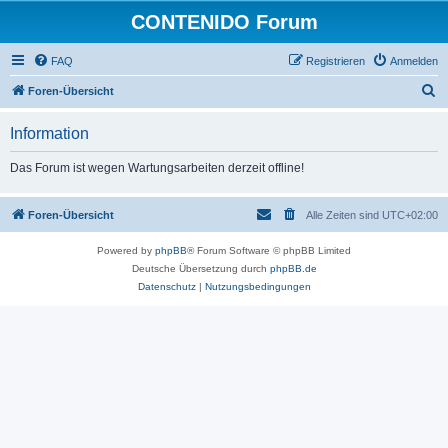
CONTENIDO Forum
FAQ
Registrieren
Anmelden
S
Foren-Übersicht
u
Information
c
h
Das Forum ist wegen Wartungsarbeiten derzeit offline!
e
Foren-Übersicht
Alle Zeiten sind
UTC+02:00
Powered by
phpBB
® Forum Software © phpBB Limited
Deutsche Übersetzung durch
phpBB.de
Datenschutz
|
Nutzungsbedingungen