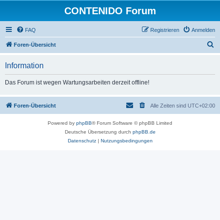
CONTENIDO Forum
FAQ
Registrieren
Anmelden
S
Foren-Übersicht
u
Information
c
h
Das Forum ist wegen Wartungsarbeiten derzeit offline!
e
Foren-Übersicht
Alle Zeiten sind
UTC+02:00
Powered by
phpBB
® Forum Software © phpBB Limited
Deutsche Übersetzung durch
phpBB.de
Datenschutz
|
Nutzungsbedingungen