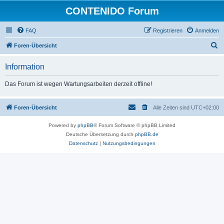
CONTENIDO Forum
FAQ
Registrieren
Anmelden
S
Foren-Übersicht
u
Information
c
h
Das Forum ist wegen Wartungsarbeiten derzeit offline!
e
Foren-Übersicht
Alle Zeiten sind
UTC+02:00
Powered by
phpBB
® Forum Software © phpBB Limited
Deutsche Übersetzung durch
phpBB.de
Datenschutz
|
Nutzungsbedingungen