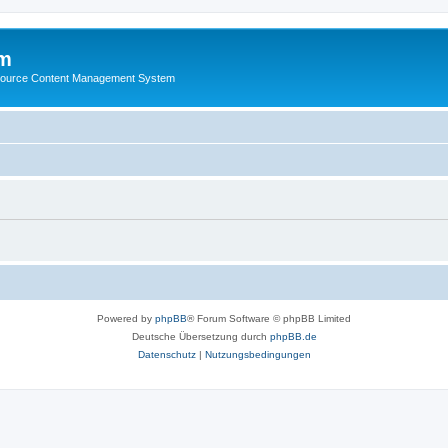
m
ource Content Management System
Powered by
phpBB
® Forum Software © phpBB Limited
Deutsche Übersetzung durch
phpBB.de
Datenschutz
|
Nutzungsbedingungen