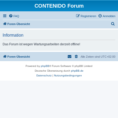
CONTENIDO Forum
FAQ
Registrieren
Anmelden
S
Foren-Übersicht
u
Information
c
h
Das Forum ist wegen Wartungsarbeiten derzeit offline!
e
Foren-Übersicht
Alle Zeiten sind
UTC+02:00
Powered by
phpBB
® Forum Software © phpBB Limited
Deutsche Übersetzung durch
phpBB.de
Datenschutz
|
Nutzungsbedingungen