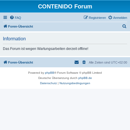
CONTENIDO Forum
FAQ
Registrieren
Anmelden
S
Foren-Übersicht
u
Information
c
h
Das Forum ist wegen Wartungsarbeiten derzeit offline!
e
Foren-Übersicht
Alle Zeiten sind
UTC+02:00
Powered by
phpBB
® Forum Software © phpBB Limited
Deutsche Übersetzung durch
phpBB.de
Datenschutz
|
Nutzungsbedingungen