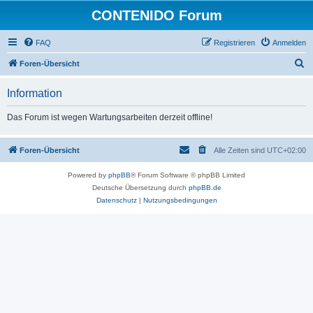
CONTENIDO Forum
FAQ
Registrieren
Anmelden
S
Foren-Übersicht
u
Information
c
h
Das Forum ist wegen Wartungsarbeiten derzeit offline!
e
Foren-Übersicht
Alle Zeiten sind
UTC+02:00
Powered by
phpBB
® Forum Software © phpBB Limited
Deutsche Übersetzung durch
phpBB.de
Datenschutz
|
Nutzungsbedingungen