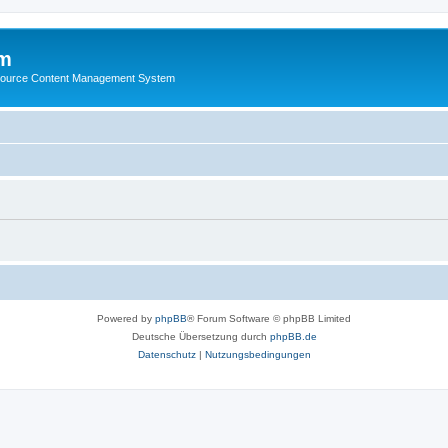
m
ource Content Management System
Powered by
phpBB
® Forum Software © phpBB Limited
Deutsche Übersetzung durch
phpBB.de
Datenschutz
|
Nutzungsbedingungen