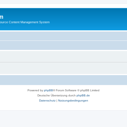
m
ource Content Management System
Powered by
phpBB
® Forum Software © phpBB Limited
Deutsche Übersetzung durch
phpBB.de
Datenschutz
|
Nutzungsbedingungen